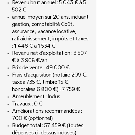
Revenu brut annuel : 5 043 € à 5
502 €
annuel moyen sur 20 ans, incluant
gestion, comptabilité Coût,
assurance, vacance locative,
rafraîchissement, impôts et taxes
: 1 446 € à 1 534 €.
Revenu net d'exploitation : 3 597
€ à 3 968 €/an
Prix de vente : 49 000 €
Frais d'acquisition (notaire 209 €,
taxes 735 €, timbre 15 €,
honoraires 6 800 €) : 7 759 €
Ameublement : Inclus
Travaux : 0 €
Améliorations recommandées :
700 € (optionnel)
Budget total : 57 459 € (toutes
dépenses ci-dessus incluses)