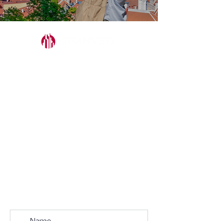
L'ENTREPRISE
Fonctionnement
Mur de Preuves
Q&R
SERVICES
Étude de Cas
Top Deals
LÉGAL
Conditions Générales
Mentions Légales
Risques Principaux
Contact
REJOIGNEZ LA LETTRE PRIVÉE