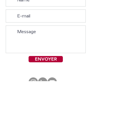
ENVOYER
contact@lifeinvest.eu
ESTONIE
Narva mnt 5, 10117,
Tallinn, Estonie