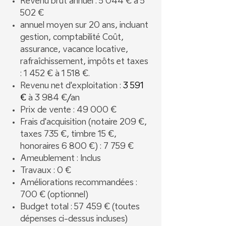
Revenu brut annuel : 5 044 € à 5
502 €
annuel moyen sur 20 ans, incluant
gestion, comptabilité Coût,
assurance, vacance locative,
rafraîchissement, impôts et taxes
: 1 452 € à 1 518 €.
Revenu net d'exploitation :
3 591
€
à 3 984 €/an
Prix de vente : 49 000 €
Frais d'acquisition (notaire 209 €,
taxes 735 €, timbre 15 €,
honoraires 6 800 €) : 7 759 €
Ameublement : Inclus
Travaux : 0 €
Améliorations recommandées :
700 € (optionnel)
Budget total : 57 459 € (toutes
dépenses ci-dessus incluses)