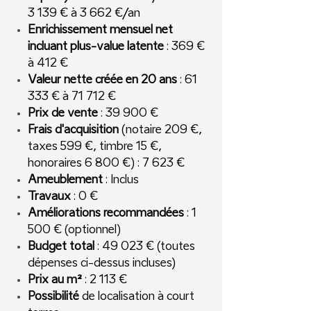
3 139 € à 3 662 €/an
Enrichissement mensuel net
incluant plus-value latente
: 369 €
à 412 €
Valeur nette créée en 20 ans
: 61
333 € à 71 712 €
Prix de vente
: 39 900 €
Frais d'acquisition
(notaire 209 €,
taxes 599 €, timbre 15 €,
honoraires 6 800 €) : 7 623 €
Ameublement
: Inclus
Travaux
: 0 €
Améliorations recommandées
: 1
500 € (optionnel)
Budget total
: 49 023 € (toutes
dépenses ci-dessus incluses)
Prix au m²
: 2 113 €
Possibilité
de localisation à court