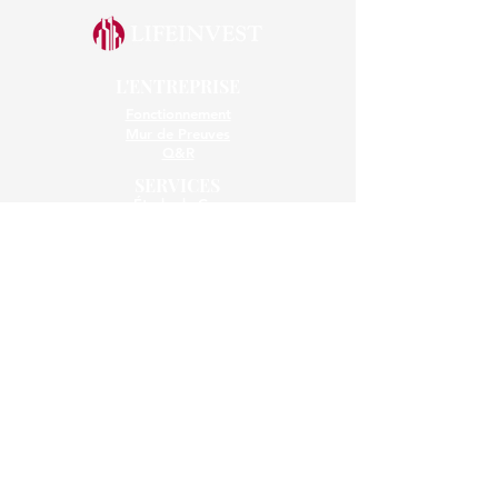
L'ENTREPRISE
Fonctionnement
Mur de Preuves
Q&R
SERVICES
Étude de Cas
Top Deals
LÉGAL
Conditions Générales
Mentions Légales
Risques Principaux
Contact
REJOIGNEZ LA LETTRE PRIVÉE